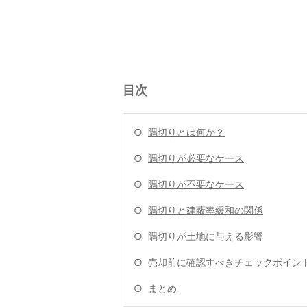
目次
○
隅切りとは何か？
○
隅切りが必要なケース
○
隅切りが不要なケース
○
隅切りと建蔽率緩和の関係
○
隅切りが土地に与える影響
○
売却前に確認すべきチェックポイン
○
まとめ