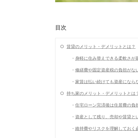
目次
○
賃貸のメリット・デメリットとは？
・
身軽に住み替えできる柔軟さが
・
修繕費や固定資産税の負担がな
・
家賃は払い続けても資産になら
○
持ち家のメリット・デメリットとは
・
住宅ローン完済後は住居費の負
・
資産として残り、売却や賃貸と
・
維持費やリスクを理解しておく