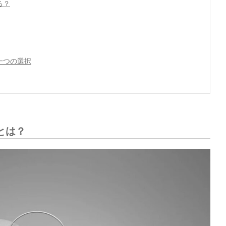
る？
一つの選択
とは？