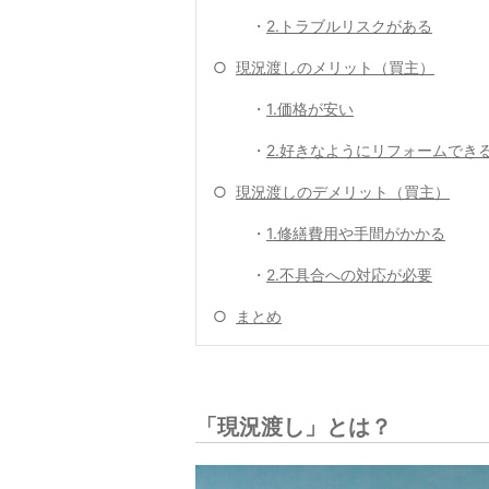
・
2.トラブルリスクがある
○
現況渡しのメリット（買主）
・
1.価格が安い
・
2.好きなようにリフォームでき
○
現況渡しのデメリット（買主）
・
1.修繕費用や手間がかかる
・
2.不具合への対応が必要
○
まとめ
「現況渡し」とは？